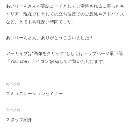
あいりーんさんが英語コーチとしてご活躍されるに至ったキ
ャリア、現在プロとしての立ち位置でのご意見やアドバイス
など、とても興味深い時間でした。
あいりーんさん、ありがとうございました！
アーカイブは“画像をクリック”もしくはトップページ最下部
『YouTube』アイコンをtapしてご覧いただけます。
投
前の投稿
稿
コミュニケーションセミナー
ナ
ビ
次の投稿
ゲ
スタッフ紹介
ー