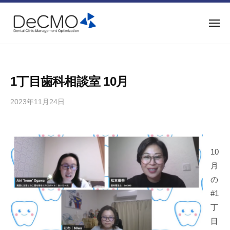
ー
コ
同
ン
会
メ
ニ
テ
社
ュ
合
歯
ー
デ
ン
同
科
ク
ツ
医
会
モ
へ
1丁目歯科相談室 10月
院
D
社
ス
運
e
デ
2023年11月24日
b
キ
営
C
ク
y
ッ
最
M
d
モ
プ
適
O
e
D
化
10
c
e
コ
m
月
C
ン
o
の
サ
M
#1
ル
O
丁
テ
目
ィ